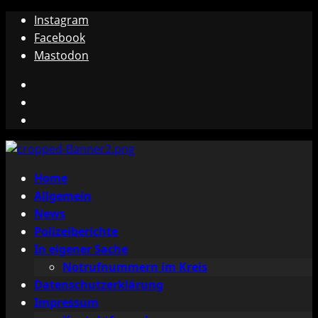
Zum
Instagram
Inhalt
Facebook
springen
Mastodon
Instagram
Facebook
Mastodon
Primäres
Home
Menü
Allgemein
News
Polizeiberichte
In eigener Sache
Notrufnummern im Kreis
Datenschutzerklärung
Impressum