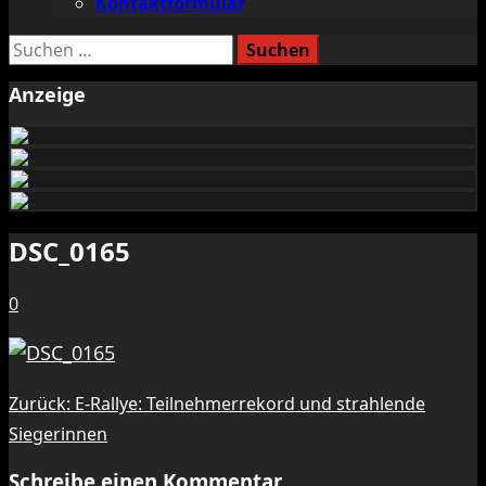
Kontaktformular
Suchen
nach:
Anzeige
DSC_0165
0
Beitragsnavigation
Zurück:
E-Rallye: Teilnehmerrekord und strahlende
Siegerinnen
Schreibe einen Kommentar