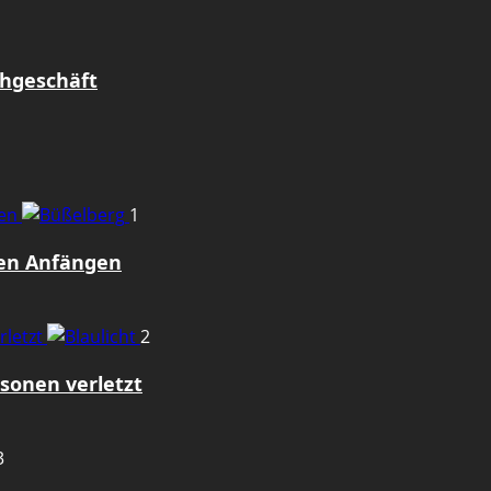
uhgeschäft
gen
1
den Anfängen
rletzt
2
sonen verletzt
3