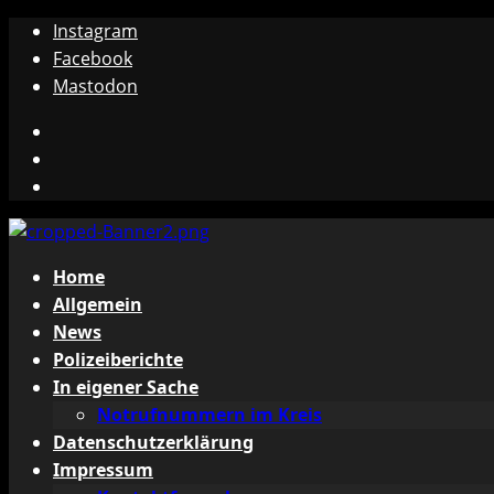
Zum
Instagram
Inhalt
Facebook
springen
Mastodon
Instagram
Facebook
Mastodon
Primäres
Home
Menü
Allgemein
News
Polizeiberichte
In eigener Sache
Notrufnummern im Kreis
Datenschutzerklärung
Impressum