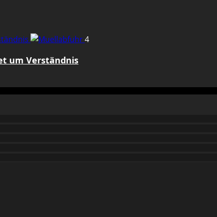
rständnis
4
tet um Verständnis