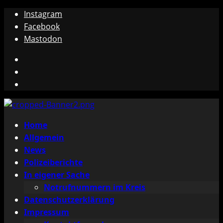
Zum
Instagram
Inhalt
Facebook
springen
Mastodon
Instagram
Facebook
Mastodon
Primäres
Home
Menü
Allgemein
News
Polizeiberichte
In eigener Sache
Notrufnummern im Kreis
Datenschutzerklärung
Impressum