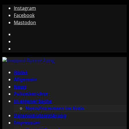
Zum
Instagram
Inhalt
Facebook
springen
Mastodon
Instagram
Facebook
Mastodon
Primäres
Home
Menü
Allgemein
News
Polizeiberichte
In eigener Sache
Notrufnummern im Kreis
Datenschutzerklärung
Impressum