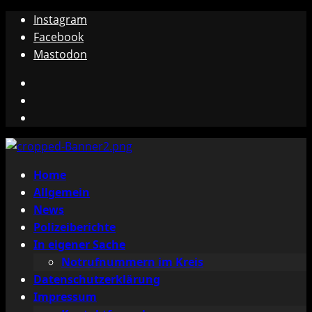
Zum
Instagram
Inhalt
Facebook
springen
Mastodon
Instagram
Facebook
Mastodon
Primäres
Home
Menü
Allgemein
News
Polizeiberichte
In eigener Sache
Notrufnummern im Kreis
Datenschutzerklärung
Impressum