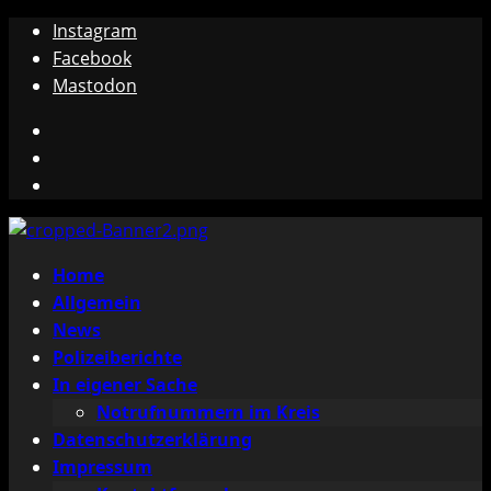
Zum
Instagram
Inhalt
Facebook
springen
Mastodon
Instagram
Facebook
Mastodon
Primäres
Home
Menü
Allgemein
News
Polizeiberichte
In eigener Sache
Notrufnummern im Kreis
Datenschutzerklärung
Impressum