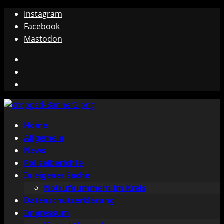
Zum
Instagram
Inhalt
Facebook
springen
Mastodon
Instagram
Facebook
Mastodon
Primäres
Home
Menü
Allgemein
News
Polizeiberichte
In eigener Sache
Notrufnummern im Kreis
Datenschutzerklärung
Impressum