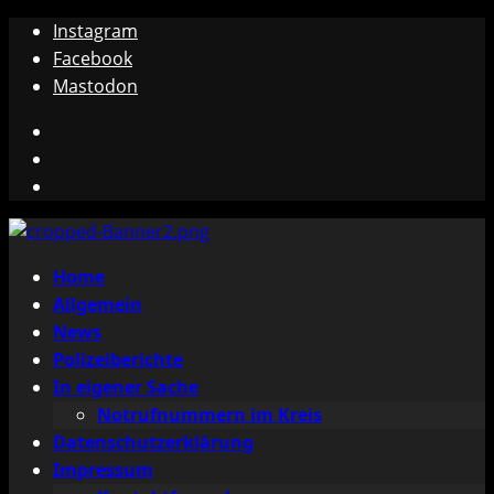
Zum
Instagram
Inhalt
Facebook
springen
Mastodon
Instagram
Facebook
Mastodon
Primäres
Home
Menü
Allgemein
News
Polizeiberichte
In eigener Sache
Notrufnummern im Kreis
Datenschutzerklärung
Impressum