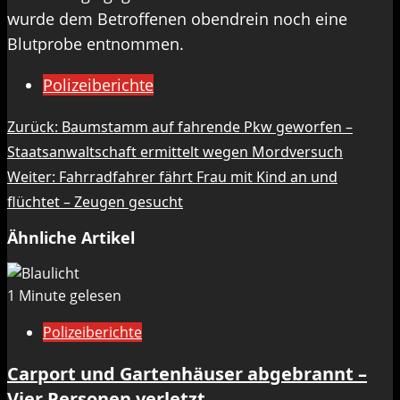
wurde dem Betroffenen obendrein noch eine
Blutprobe entnommen.
Polizeiberichte
Beitragsnavigation
Zurück:
Baumstamm auf fahrende Pkw geworfen –
Staatsanwaltschaft ermittelt wegen Mordversuch
Weiter:
Fahrradfahrer fährt Frau mit Kind an und
flüchtet – Zeugen gesucht
Ähnliche Artikel
1 Minute gelesen
Polizeiberichte
Carport und Gartenhäuser abgebrannt –
Vier Personen verletzt