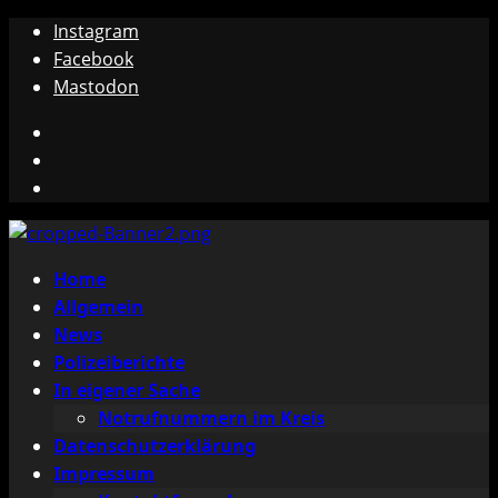
Zum
Instagram
Inhalt
Facebook
springen
Mastodon
Instagram
Facebook
Mastodon
Primäres
Home
Menü
Allgemein
News
Polizeiberichte
In eigener Sache
Notrufnummern im Kreis
Datenschutzerklärung
Impressum