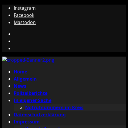
Zum
Instagram
Inhalt
Facebook
springen
Mastodon
Instagram
Facebook
Mastodon
Primäres
Home
Menü
Allgemein
News
Polizeiberichte
In eigener Sache
Notrufnummern im Kreis
Datenschutzerklärung
Impressum