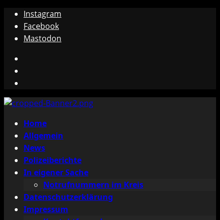
Zum
Instagram
Inhalt
Facebook
springen
Mastodon
Instagram
Facebook
Mastodon
Primäres
Home
Menü
Allgemein
News
Polizeiberichte
In eigener Sache
Notrufnummern im Kreis
Datenschutzerklärung
Impressum