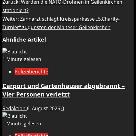
Beitragsnavigation
Zurück:
Werden die NATO-Drohnen in Geilenkirchen
stationiert?
Weiter:
Zahnarzt schlägt Kreissparkasse „5.Charity-
Turnier“ zugunsten der Malteser Geilenkirchen
Ähnliche Artikel
1 Minute gelesen
Polizeiberichte
Carport und Gartenhäuser abgebrannt –
Vier Personen verletzt
Redaktion
6. August 2026
0
1 Minute gelesen