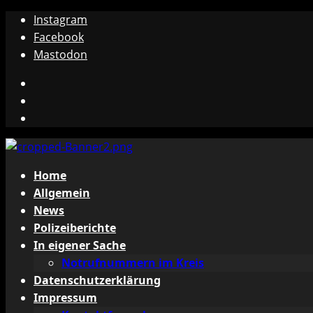
Zum
Instagram
Inhalt
Facebook
springen
Mastodon
Instagram
Facebook
Mastodon
Primäres
Home
Menü
Allgemein
News
Polizeiberichte
In eigener Sache
Notrufnummern im Kreis
Datenschutzerklärung
Impressum