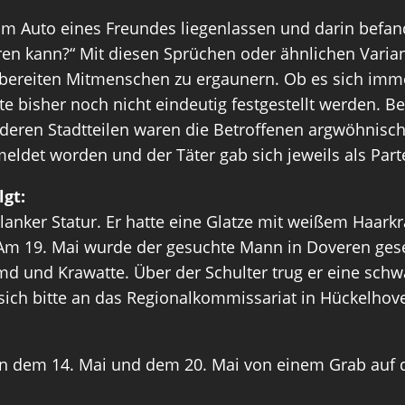
im Auto eines Freundes liegenlassen und darin befan
ren kann?“ Mit diesen Sprüchen oder ähnlichen Varia
sbereiten Mitmenschen zu ergaunern. Ob es sich imm
 bisher noch nicht eindeutig festgestellt werden. Bek
eren Stadtteilen waren die Betroffenen argwöhnisch
ldet worden und der Täter gab sich jeweils als Parte
gt:
hlanker Statur. Er hatte eine Glatze mit weißem Haark
. Am 19. Mai wurde der gesuchte Mann in Doveren ges
d und Krawatte. Über der Schulter trug er eine schw
ch bitte an das Regionalkommissariat in Hückelhoven
 dem 14. Mai und dem 20. Mai von einem Grab auf de