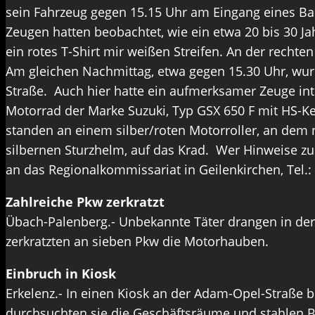
sein Fahrzeug gegen 15.15 Uhr am Eingang eines Bau
Zeugen hatten beobachtet, wie ein etwa 20 bis 30 J
ein rotes T-Shirt mir weißen Streifen. An der recht
Am gleichen Nachmittag, etwa gegen 15.30 Uhr, wurd
Straße. Auch hier hatte ein aufmerksamer Zeuge int
Motorrad der Marke Suzuki, Typ GSX 650 F mit HS-Ke
standen an einem silber/roten Motorroller, an dem 
silbernen Sturzhelm, auf das Krad. Wer Hinweise z
an das Regionalkommissariat in Geilenkirchen, Tel.:
Zahlreiche Pkw zerkratzt
Übach-Palenberg.- Unbekannte Täter drangen in der
zerkratzten an sieben Pkw die Motorhauben.
Einbruch in Kiosk
Erkelenz.- In einen Kiosk an der Adam-Opel-Straße 
durchsuchten sie die Geschäftsräume und stahlen B