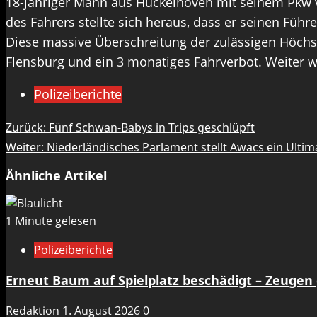
18-jähriger Mann aus Hückelhoven mit seinem Pkw vo
des Fahrers stellte sich heraus, dass er seinen Führ
Diese massive Überschreitung der zulässigen Höchst
Flensburg und ein 3 monatiges Fahrverbot. Weiter 
Polizeiberichte
Beitragsnavigation
Zurück:
Fünf Schwan-Babys in Trips geschlüpft
Weiter:
Niederländisches Parlament stellt Awacs ein Ulti
Ähnliche Artikel
1 Minute gelesen
Polizeiberichte
Erneut Baum auf Spielplatz beschädigt – Zeugen
Redaktion
1. August 2026
0