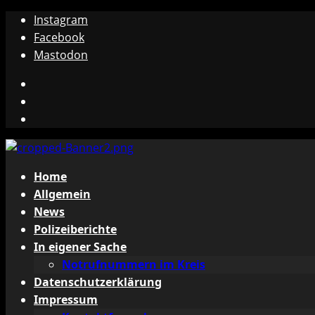
Zum
Instagram
Inhalt
Facebook
springen
Mastodon
Instagram
Facebook
Mastodon
Primäres
Home
Menü
Allgemein
News
Polizeiberichte
In eigener Sache
Notrufnummern im Kreis
Datenschutzerklärung
Impressum