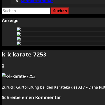
Kontaktformular
Suchen
nach:
Anzeige
k-k-karate-7253
0
Beitragsnavigation
Zurück:
Gurtprüfung bei den Karateka des ATV – Dana Ri
Schreibe einen Kommentar