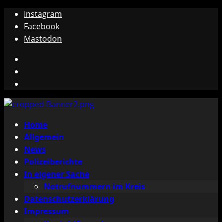
Zum
Instagram
Inhalt
Facebook
springen
Mastodon
Instagram
Facebook
Mastodon
Primäres
Home
Menü
Allgemein
News
Polizeiberichte
In eigener Sache
Notrufnummern im Kreis
Datenschutzerklärung
Impressum