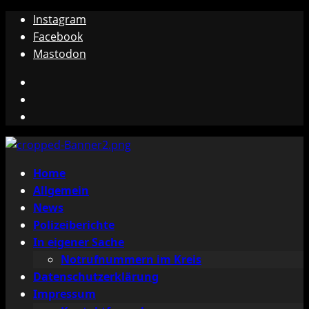
Zum
Instagram
Inhalt
Facebook
springen
Mastodon
Instagram
Facebook
Mastodon
Primäres
Home
Menü
Allgemein
News
Polizeiberichte
In eigener Sache
Notrufnummern im Kreis
Datenschutzerklärung
Impressum