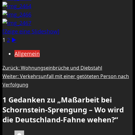
[Zeige eine Slideshow]
1
2
►
Allgemein
Beitragsnavigation
Zurück:
Wohnungseinbrüche und Diebstahl
Weiter:
Verkehrsunfall mit einer getöteten Person nach
Verfolgung
1 Gedanken zu „
Maßarbeit bei
Schornstein-Sprengung – Wo wird
die Deutschland-Fahne wehen?
“