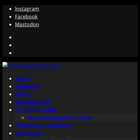
Zum
Instagram
Inhalt
Facebook
springen
Mastodon
Instagram
Facebook
Mastodon
Primäres
Home
Menü
Allgemein
News
Polizeiberichte
In eigener Sache
Notrufnummern im Kreis
Datenschutzerklärung
Impressum