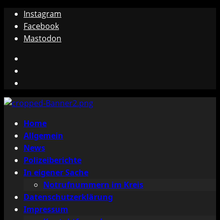
Zum
Instagram
Inhalt
Facebook
springen
Mastodon
Instagram
Facebook
Mastodon
Primäres
Home
Menü
Allgemein
News
Polizeiberichte
In eigener Sache
Notrufnummern im Kreis
Datenschutzerklärung
Impressum