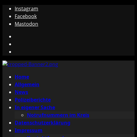
Zum
Instagram
Inhalt
Facebook
springen
Mastodon
Instagram
Facebook
Mastodon
Primäres
Home
Menü
Allgemein
News
Polizeiberichte
In eigener Sache
Notrufnummern im Kreis
Datenschutzerklärung
Impressum