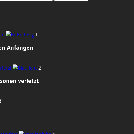
gen
1
den Anfängen
rletzt
2
sonen verletzt
3