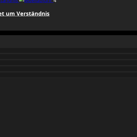
rständnis
4
tet um Verständnis