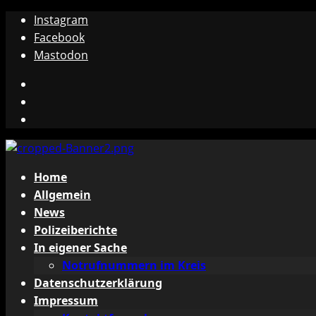
Zum
Instagram
Inhalt
Facebook
springen
Mastodon
Instagram
Facebook
Mastodon
Primäres
Home
Menü
Allgemein
News
Polizeiberichte
In eigener Sache
Notrufnummern im Kreis
Datenschutzerklärung
Impressum