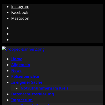
Zum
Instagram
Inhalt
Facebook
springen
Mastodon
Instagram
Facebook
Mastodon
Primäres
Home
Menü
Allgemein
News
Polizeiberichte
In eigener Sache
Notrufnummern im Kreis
Datenschutzerklärung
Impressum