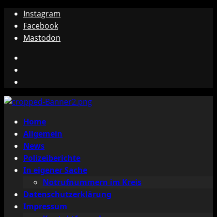
Zum
Instagram
Inhalt
Facebook
springen
Mastodon
Instagram
Facebook
Mastodon
Primäres
Home
Menü
Allgemein
News
Polizeiberichte
In eigener Sache
Notrufnummern im Kreis
Datenschutzerklärung
Impressum