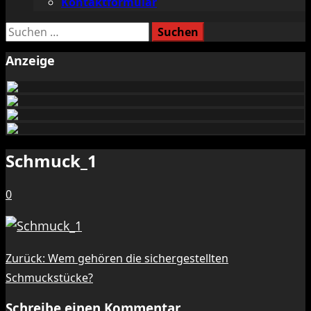
Kontaktformular
Suchen
nach:
Anzeige
Schmuck_1
0
Beitragsnavigation
Zurück:
Wem gehören die sichergestellten
Schmuckstücke?
Schreibe einen Kommentar