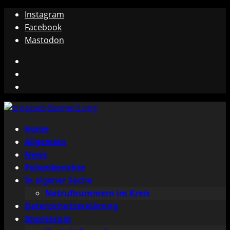
Zum
Instagram
Inhalt
Facebook
springen
Mastodon
Instagram
Facebook
Mastodon
Primäres
Home
Menü
Allgemein
News
Polizeiberichte
In eigener Sache
Notrufnummern im Kreis
Datenschutzerklärung
Impressum