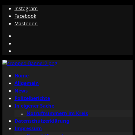
Zum
Instagram
Inhalt
Facebook
springen
Mastodon
Instagram
Facebook
Mastodon
Primäres
Home
Menü
Allgemein
News
Polizeiberichte
In eigener Sache
Notrufnummern im Kreis
Datenschutzerklärung
Impressum