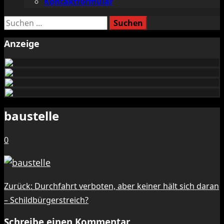
Kontaktformular
Suchen
nach:
Anzeige
baustelle
0
Beitragsnavigation
Zurück:
Durchfahrt verboten, aber keiner hält sich daran
– Schildbürgerstreich?
Schreibe einen Kommentar