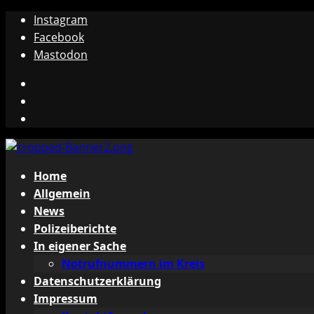
Zum
Instagram
Inhalt
Facebook
springen
Mastodon
Instagram
Facebook
Mastodon
Primäres
Home
Menü
Allgemein
News
Polizeiberichte
In eigener Sache
Notrufnummern im Kreis
Datenschutzerklärung
Impressum