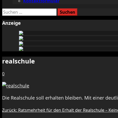
Kontaktformular
Suchen
nach:
Anzeige
realschule
0
Die Realschule soll erhalten bleiben. Mit einer deut
Beitragsnavigation
Zurück:
Ratsmehrheit für den Erhalt der Realschule – Ke