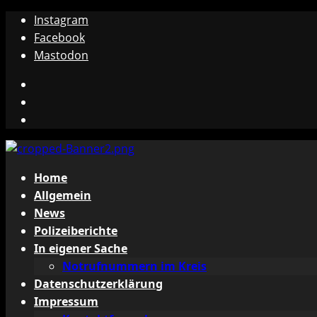
Zum
Instagram
Inhalt
Facebook
springen
Mastodon
Instagram
Facebook
Mastodon
Primäres
Home
Menü
Allgemein
News
Polizeiberichte
In eigener Sache
Notrufnummern im Kreis
Datenschutzerklärung
Impressum