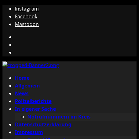
Zum
Instagram
Inhalt
Facebook
springen
Mastodon
Instagram
Facebook
Mastodon
Primäres
Home
Menü
Allgemein
News
Polizeiberichte
In eigener Sache
Notrufnummern im Kreis
Datenschutzerklärung
Impressum