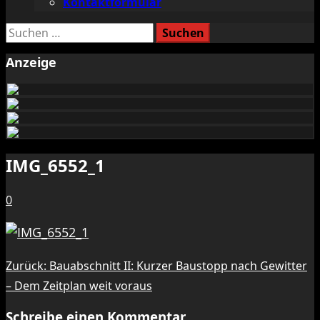
Kontaktformular
Suchen
nach:
Anzeige
IMG_6552_1
0
Beitragsnavigation
Zurück:
Bauabschnitt II: Kurzer Baustopp nach Gewitter
– Dem Zeitplan weit voraus
Schreibe einen Kommentar