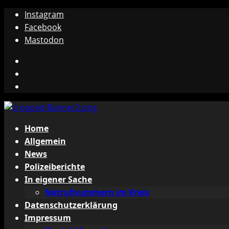
Zum
Instagram
Inhalt
Facebook
springen
Mastodon
Instagram
Facebook
Mastodon
Primäres
Home
Menü
Allgemein
News
Polizeiberichte
In eigener Sache
Notrufnummern im Kreis
Datenschutzerklärung
Impressum