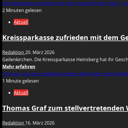
Informationen
Kreissparkasse zufrieden mit dem Geschäftsjahr 2025 – Inv
Gala
über
2 Minuten gelesen
Diagramm
Aktuell
der
GRÜNEN
Kreissparkasse zufrieden mit dem Ges
wirft
Fragen
Redaktion
20. März 2026
auf
Geilenkirchen. Die Kreissparkasse Heinsberg hat ihr Geschä
–
Mehr
Mehr erfahren
Zu
Informationen
Thomas Graf zum stellvertretenden Wehrleiter der Freiwi
viel
über
1 Minute gelesen
geraucht?
Kreissparkasse
Aktuell
zufrieden
mit
Thomas Graf zum stellvertretenden W
dem
Geschäftsjahr
Redaktion
16. März 2026
2025