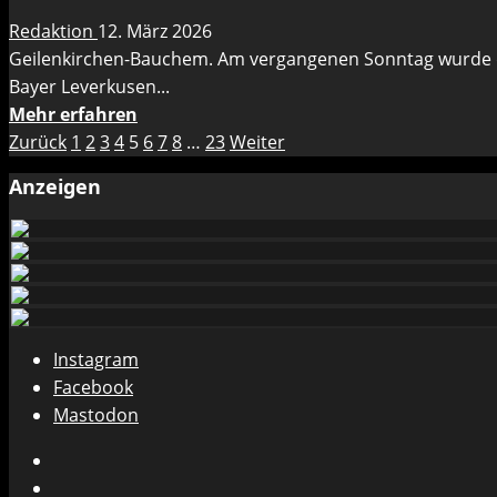
–
Redaktion
12. März 2026
Vier
Geilenkirchen-Bauchem. Am vergangenen Sonntag wurde d
Jahre
Bayer Leverkusen...
von
Mehr
Mehr erfahren
Abriß
Seitennummerierung
Informationen
Zurück
1
2
3
4
5
6
7
8
…
23
Weiter
bis
über
zur
der
Anzeigen
Leistungsvergleich
Fertigstellung
Beiträge
in
Bauchem
–
Veranstalter
war
Instagram
Bayer
Facebook
Leverkusen
Mastodon
Instagram
Facebook