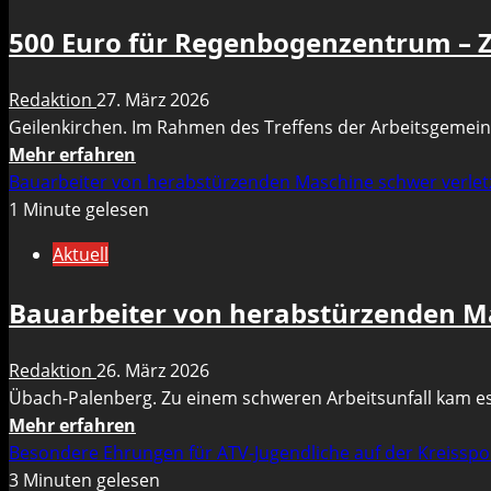
im
kein
500 Euro für Regenbogenzentrum – Z
Sozialen
Abriss!
Wohnungsbau
Redaktion
27. März 2026
sollen
Geilenkirchen. Im Rahmen des Treffens der Arbeitsgemeinsc
in
Mehr
Mehr erfahren
Bauchem
Informationen
Bauarbeiter von herabstürzenden Maschine schwer verlet
entstehen
über
1 Minute gelesen
500
Aktuell
Euro
für
Bauarbeiter von herabstürzenden Ma
Regenbogenzentrum
–
Redaktion
26. März 2026
Zeichen
Übach-Palenberg. Zu einem schweren Arbeitsunfall kam es 
für
Mehr
Mehr erfahren
Vielfalt
Informationen
Besondere Ehrungen für ATV-Jugendliche auf der Kreissp
und
über
3 Minuten gelesen
Zusammenhalt