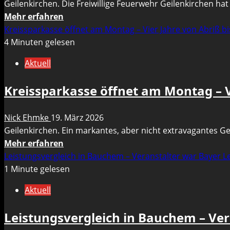
Geilenkirchen. Die Freiwillige Feuerwehr Geilenkirchen h
–
Mehr
Mehr erfahren
Investitionen
Informationen
Kreissparkasse öffnet am Montag – Vier Jahre von Abriß bi
in
über
4 Minuten gelesen
die
Thomas
Region
Aktuell
Graf
zum
Kreissparkasse öffnet am Montag – Vi
stellvertretenden
Wehrleiter
Nick Ehmke
19. März 2026
der
Geilenkirchen. Ein markantes, aber nicht extravagantes Ge
Freiwilligen
Mehr
Mehr erfahren
Feuerwehr
Informationen
Leistungsvergleich in Bauchem – Veranstalter war Bayer 
ernannt
über
1 Minute gelesen
Kreissparkasse
Aktuell
öffnet
am
Leistungsvergleich in Bauchem – Ve
Montag