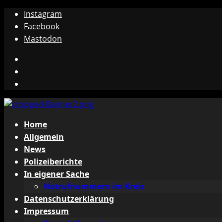
Zum
Instagram
Inhalt
Facebook
springen
Mastodon
Instagram
Facebook
Mastodon
Primäres
Home
Menü
Allgemein
News
Polizeiberichte
In eigener Sache
Notrufnummern im Kreis
Datenschutzerklärung
Impressum