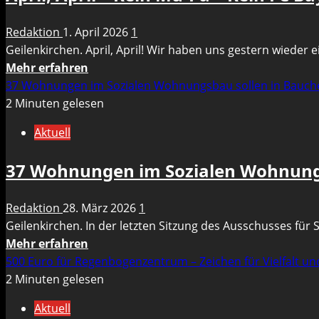
Redaktion
1. April 2026
1
Geilenkirchen. April, April! Wir haben uns gestern wieder e
Mehr
Mehr erfahren
Informationen
37 Wohnungen im Sozialen Wohnungsbau sollen in Bauc
über
2 Minuten gelesen
April,
Aktuell
April
–
37 Wohnungen im Sozialen Wohnung
Kein
Mu-
Redaktion
28. März 2026
1
Pa
Geilenkirchen. In der letzten Sitzung des Ausschusses fü
–
Mehr
Mehr erfahren
Kein
Informationen
500 Euro für Regenbogenzentrum – Zeichen für Vielfalt 
FC
über
2 Minuten gelesen
Bayern
37
–
Aktuell
Wohnungen
Noch