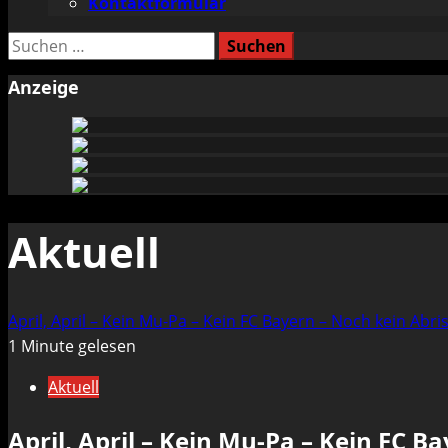
Kontaktformular
Suchen
nach:
Anzeige
Aktuell
April, April – Kein Mu-Pa – Kein FC Bayern – Noch kein Abri
1 Minute gelesen
Aktuell
April, April – Kein Mu-Pa – Kein FC B