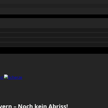
ss!
ayern – Noch kein Abriss!