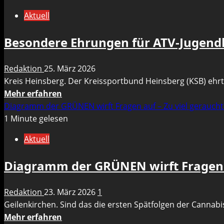
Bauarbeiter
Aktuell
von
herabstürzenden
Besondere Ehrungen für ATV-Jugendl
Maschine
schwer
Redaktion
25. März 2026
verletzt
Kreis Heinsberg. Der Kreissportbund Heinsberg (KSB) ehrt s
Mehr
Mehr erfahren
Informationen
Diagramm der GRÜNEN wirft Fragen auf – Zu viel gerauch
über
1 Minute gelesen
Besondere
Aktuell
Ehrungen
für
Diagramm der GRÜNEN wirft Fragen a
ATV-
Jugendliche
Redaktion
23. März 2026
1
auf
Geilenkirchen. Sind das die ersten Spätfolgen der Cannabis
der
Mehr
Mehr erfahren
Kreissportbund-