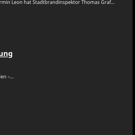
 Armin Leon hat Stadtbrandinspektor Thomas Graf...
lung
n –...