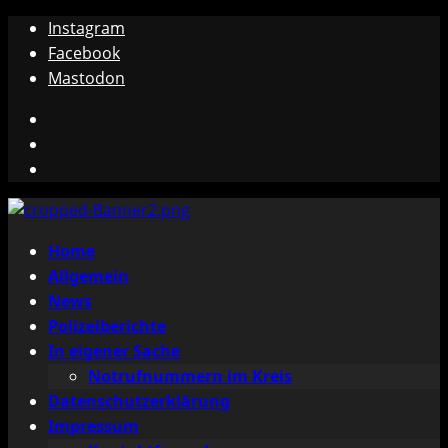
Zum
Instagram
Inhalt
Facebook
springen
Mastodon
Instagram
Facebook
Mastodon
Primäres
Home
Menü
Allgemein
News
Polizeiberichte
In eigener Sache
Notrufnummern im Kreis
Datenschutzerklärung
Impressum