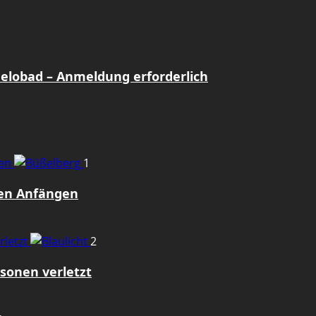
Gelobad – Anmeldung erforderlich
gen
1
den Anfängen
rletzt
2
sonen verletzt