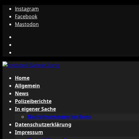
Zum
Instagram
Inhalt
Facebook
springen
Mastodon
Instagram
Facebook
Mastodon
Primäres
Home
Menü
Allgemein
News
Polizeiberichte
In eigener Sache
Notrufnummern im Kreis
Datenschutzerklärung
Impressum