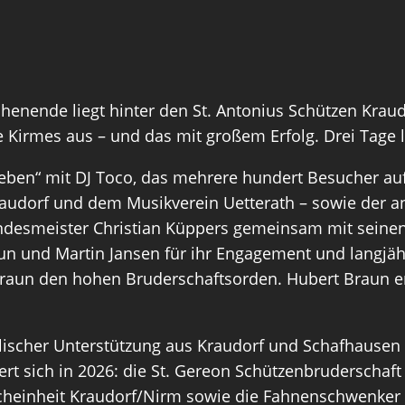
henende liegt hinter den St. Antonius Schützen Kraud
e Kirmes aus – und das mit großem Erfolg. Drei Tage l
eben“ mit DJ Toco, das mehrere hundert Besucher auf
udorf und dem Musikverein Uetterath – sowie der ans
esmeister Christian Küppers gemeinsam mit seinen 
aun und Martin Jansen für ihr Engagement und langjäh
raun den hohen Bruderschaftsorden. Hubert Braun erh
ischer Unterstützung aus Kraudorf und Schafhausen 
ert sich in 2026: die St. Gereon Schützenbruderscha
cheinheit Kraudorf/Nirm sowie die Fahnenschwenker 