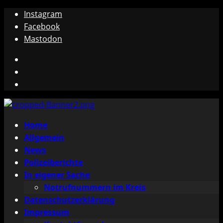
Zum
Instagram
Inhalt
Facebook
springen
Mastodon
Instagram
Facebook
Mastodon
Primäres
Home
Menü
Allgemein
News
Polizeiberichte
In eigener Sache
Notrufnummern im Kreis
Datenschutzerklärung
Impressum