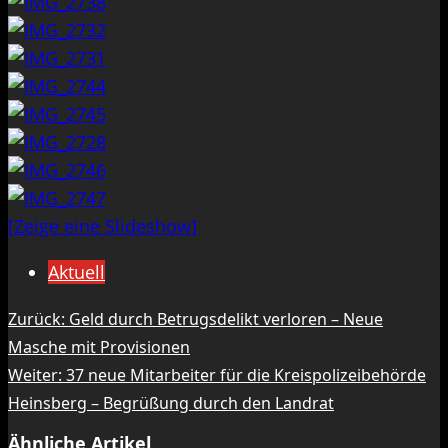
[Zeige eine Slideshow]
Aktuell
Beitragsnavigation
Zurück:
Geld durch Betrugsdelikt verloren – Neue
Masche mit Provisionen
Weiter:
37 neue Mitarbeiter für die Kreispolizeibehörde
Heinsberg – Begrüßung durch den Landrat
Ähnliche Artikel