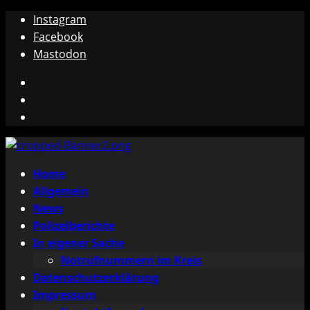
Zum
Instagram
Inhalt
Facebook
springen
Mastodon
Instagram
Facebook
Mastodon
Primäres
Home
Menü
Allgemein
News
Polizeiberichte
In eigener Sache
Notrufnummern im Kreis
Datenschutzerklärung
Impressum