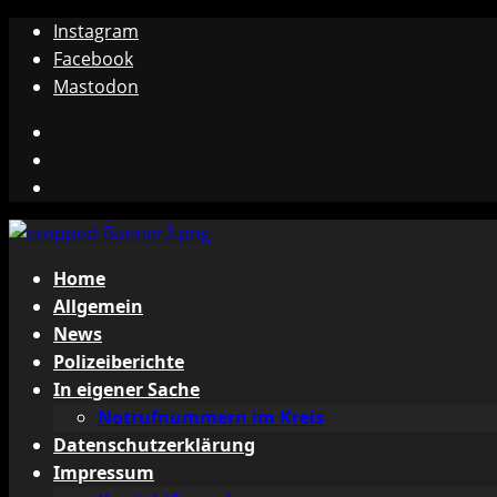
Zum
Instagram
Inhalt
Facebook
springen
Mastodon
Instagram
Facebook
Mastodon
Primäres
Home
Menü
Allgemein
News
Polizeiberichte
In eigener Sache
Notrufnummern im Kreis
Datenschutzerklärung
Impressum