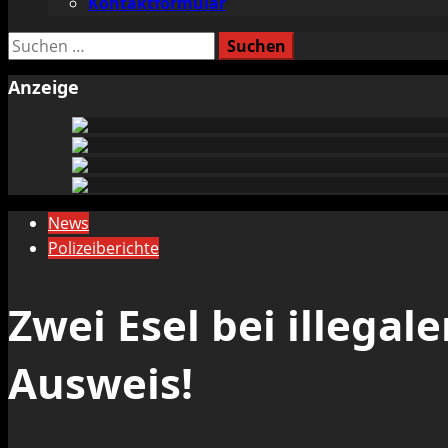
Kontaktformular
Suchen
nach:
Anzeige
News
Polizeiberichte
Zwei Esel bei illega
Ausweis!