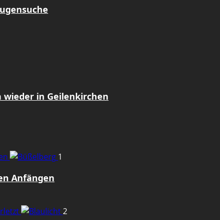
Zeugensuche
 wieder in Geilenkirchen
gen
1
den Anfängen
rletzt
2