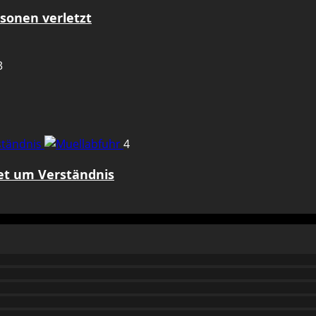
sonen verletzt
3
rständnis
4
tet um Verständnis