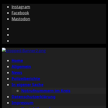
Zum
Instagram
Inhalt
Facebook
springen
Mastodon
Instagram
Facebook
Mastodon
Primäres
Home
Menü
Allgemein
News
Polizeiberichte
In eigener Sache
Notrufnummern im Kreis
Datenschutzerklärung
Impressum