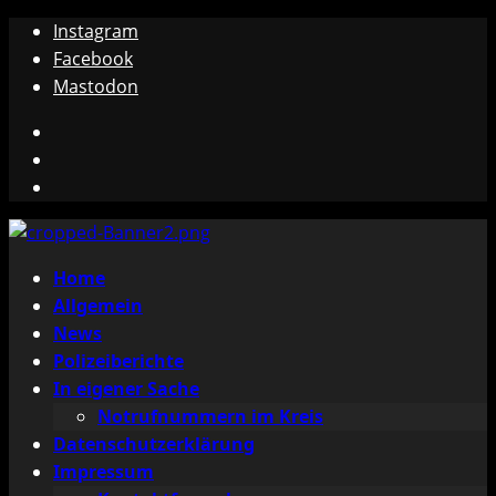
Zum
Instagram
Inhalt
Facebook
springen
Mastodon
Instagram
Facebook
Mastodon
Primäres
Home
Menü
Allgemein
News
Polizeiberichte
In eigener Sache
Notrufnummern im Kreis
Datenschutzerklärung
Impressum