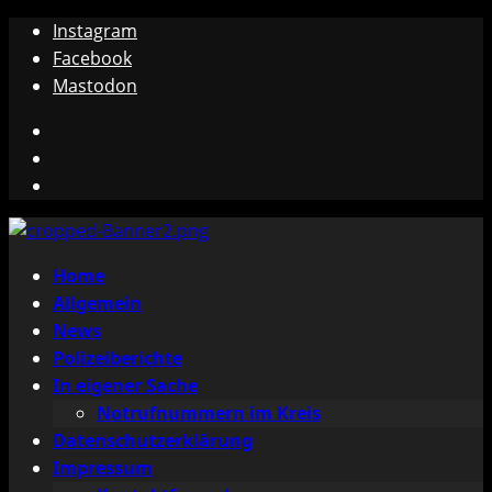
Zum
Instagram
Inhalt
Facebook
springen
Mastodon
Instagram
Facebook
Mastodon
Primäres
Home
Menü
Allgemein
News
Polizeiberichte
In eigener Sache
Notrufnummern im Kreis
Datenschutzerklärung
Impressum