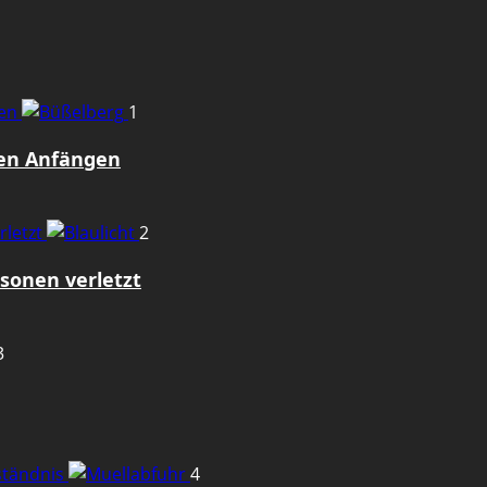
gen
1
den Anfängen
rletzt
2
sonen verletzt
3
rständnis
4