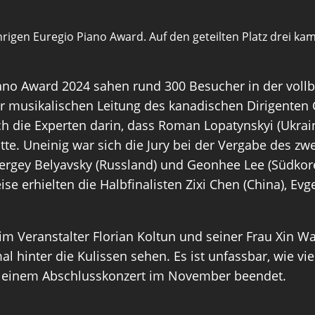
rigen Euregio Piano Award. Auf den geteilten Platz drei k
iano Award 2024 sahen rund 300 Besucher in der vollbe
musikalischen Leitung des kanadischen Dirigenten Ch
ch die Experten darin, dass Roman Lopatynskyi (Ukrai
tte. Uneinig war sich die Jury bei der Vergabe des zw
 Sergey Belyavsky (Russland) und Geonhee Lee (Südkor
se erhielten die Halbfinalisten Zixi Chen (China), Evg
im Veranstalter Florian Koltun und seiner Frau Xin Wa
al hinter die Kulissen sehen. Es ist unfassbar, wie viel
t einem Abschlusskonzert im November beendet.