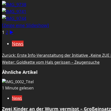
[Zeige eine Slideshow]
1
2
►
News
Beitragsnavigation
Zurück:
Erste Info-Veranstaltung der Initiative „Keine ZUE
Weiter:
Goldkette vom Hals gerissen – Zeugensuche
Ähnliche Artikel
1 Minute gelesen
News
Zwei Kinder an der Wurm vermisst – Großeinsat