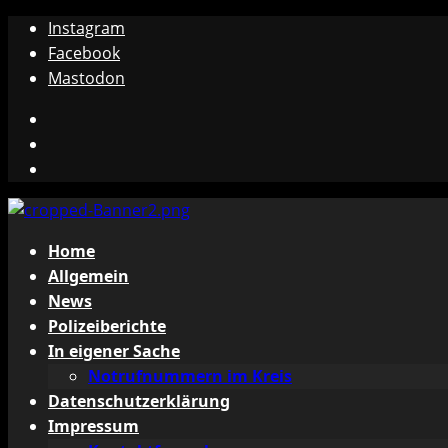
Zum
Instagram
Inhalt
Facebook
springen
Mastodon
Instagram
Facebook
Mastodon
Primäres
Home
Menü
Allgemein
News
Polizeiberichte
In eigener Sache
Notrufnummern im Kreis
Datenschutzerklärung
Impressum