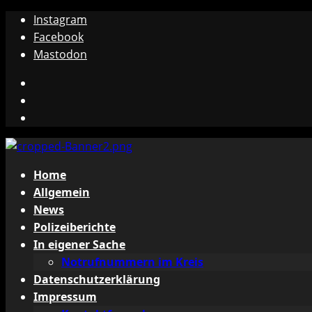
Zum
Instagram
Inhalt
Facebook
springen
Mastodon
Instagram
Facebook
Mastodon
Primäres
Home
Menü
Allgemein
News
Polizeiberichte
In eigener Sache
Notrufnummern im Kreis
Datenschutzerklärung
Impressum