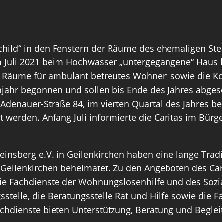
schild“ in den Fenstern der Räume des ehemaligen St
m Juli 2021 beim Hochwasser „untergegangene“ Haus h
äume für ambulant betreutes Wohnen sowie die Koord
 begonnen und sollen bis Ende des Jahres abgeschlo
Adenauer-Straße 84, im vierten Quartal des Jahres be
werden. Anfang Juli informierte die Caritas im Bürge
nsberg e.V. in Geilenkirchen haben eine lange Traditi
 Geilenkirchen beheimatet. Zu den Angeboten des Ca
e Fachdienste der Wohnungslosenhilfe und des Sozial
telle, die Beratungsstelle Rat und Hilfe sowie die F
chdienste bieten Unterstützung, Beratung und Beglei