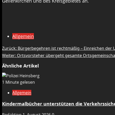
Geilenkirchen und des Kreisgebietes an.
Allgemein
Beitragsnavigation
Zurück:
Bürgerbegehren ist rechtmäßig – Einreichen der U
Weiter:
Ortsvorsteher übergeht gesamte Ortsgemeinschaft
Ähnliche Artikel
1 Minute gelesen
Allgemein
Kindermalbücher unterstützen die Verkehrssicher
Redaktion
1. August 2026
0