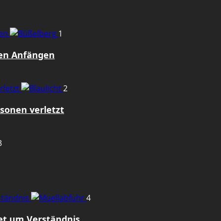
gen
1
den Anfängen
rletzt
2
sonen verletzt
3
rständnis
4
tet um Verständnis