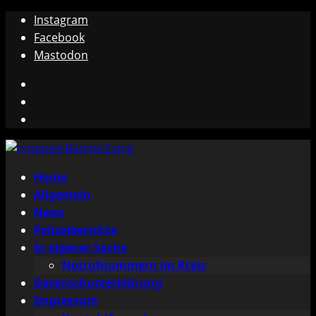
Zum
Instagram
Inhalt
Facebook
springen
Mastodon
Instagram
Facebook
Mastodon
Primäres
Home
Menü
Allgemein
News
Polizeiberichte
In eigener Sache
Notrufnummern im Kreis
Datenschutzerklärung
Impressum