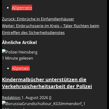
Allgemein
Beitragsnavigation
Zurück:
Einbrüche in Einfamilienhäuser
Weiter:
Einbruchsserie im Kreis – Täter flüchten beim
Eintreffen des Sicherheitsdienstes
Ähnliche Artikel
1 Minute gelesen
Allgemein
Kindermalbücher unterstützen die
Verkehrssicherheitsarbeit der Polizei
Redaktion
1. August 2026
0