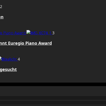
2
en
gio Piano Award
3
innt Euregio Piano Award
4
 gesucht