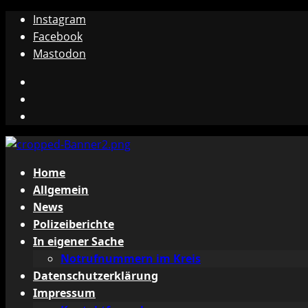
Zum
Instagram
Inhalt
Facebook
springen
Mastodon
Instagram
Facebook
Mastodon
Primäres
Home
Menü
Allgemein
News
Polizeiberichte
In eigener Sache
Notrufnummern im Kreis
Datenschutzerklärung
Impressum