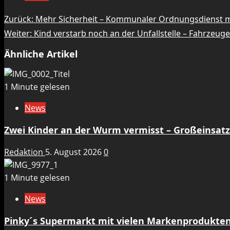
Beitragsnavigation
Zurück:
Mehr Sicherheit – Kommunaler Ordnungsdienst mi
Weiter:
Kind verstarb noch an der Unfallstelle – Fahrze
Ähnliche Artikel
1 Minute gelesen
News
Zwei Kinder an der Wurm vermisst – Großeinsat
Redaktion
5. August 2026
0
1 Minute gelesen
News
Pinky´s Supermarkt mit vielen Markenprodukten