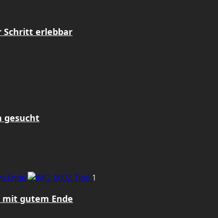
Schritt erlebbar
n gesucht
em Ende
1
z mit gutem Ende