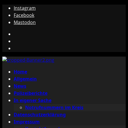
Zum
Instagram
Inhalt
Facebook
springen
Mastodon
Instagram
Facebook
Mastodon
Primäres
Home
Menü
Allgemein
News
Polizeiberichte
In eigener Sache
Notrufnummern im Kreis
Datenschutzerklärung
Impressum