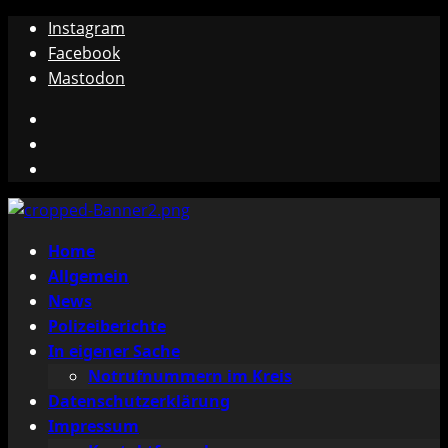
Zum
Instagram
Inhalt
Facebook
springen
Mastodon
Instagram
Facebook
Mastodon
Primäres
Home
Menü
Allgemein
News
Polizeiberichte
In eigener Sache
Notrufnummern im Kreis
Datenschutzerklärung
Impressum