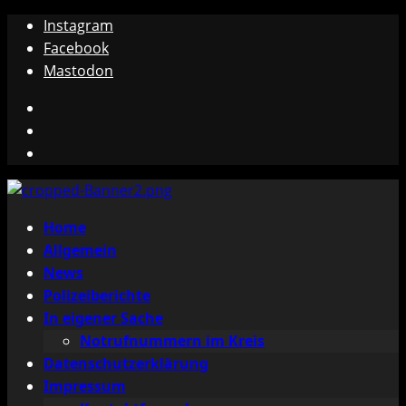
Zum
Instagram
Inhalt
Facebook
springen
Mastodon
Instagram
Facebook
Mastodon
Primäres
Home
Menü
Allgemein
News
Polizeiberichte
In eigener Sache
Notrufnummern im Kreis
Datenschutzerklärung
Impressum