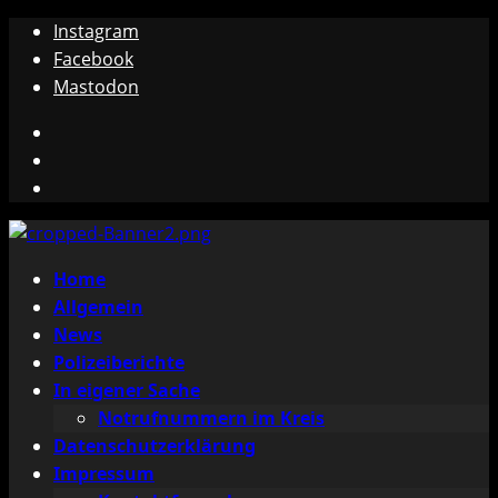
Zum
Instagram
Inhalt
Facebook
springen
Mastodon
Instagram
Facebook
Mastodon
Primäres
Home
Menü
Allgemein
News
Polizeiberichte
In eigener Sache
Notrufnummern im Kreis
Datenschutzerklärung
Impressum