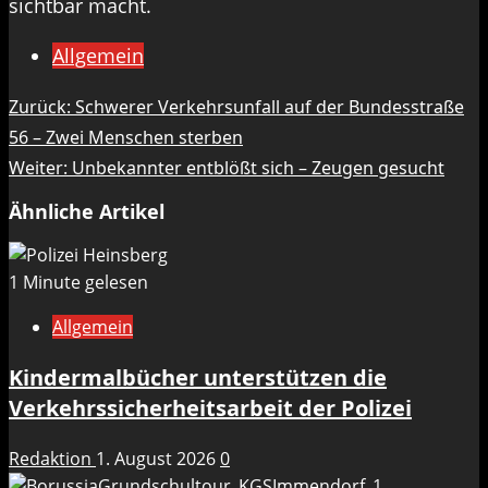
sichtbar macht.
Allgemein
Beitragsnavigation
Zurück:
Schwerer Verkehrsunfall auf der Bundesstraße
56 – Zwei Menschen sterben
Weiter:
Unbekannter entblößt sich – Zeugen gesucht
Ähnliche Artikel
1 Minute gelesen
Allgemein
Kindermalbücher unterstützen die
Verkehrssicherheitsarbeit der Polizei
Redaktion
1. August 2026
0