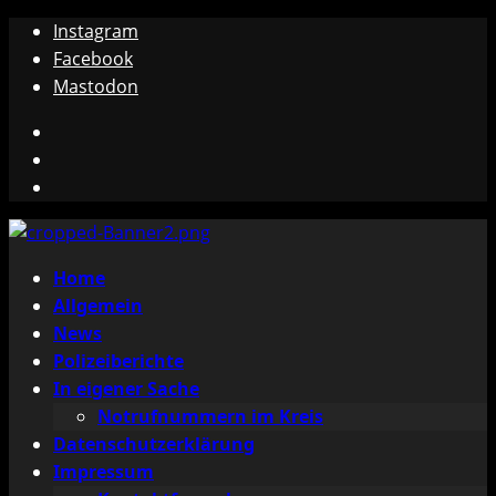
Zum
Instagram
Inhalt
Facebook
springen
Mastodon
Instagram
Facebook
Mastodon
Primäres
Home
Menü
Allgemein
News
Polizeiberichte
In eigener Sache
Notrufnummern im Kreis
Datenschutzerklärung
Impressum