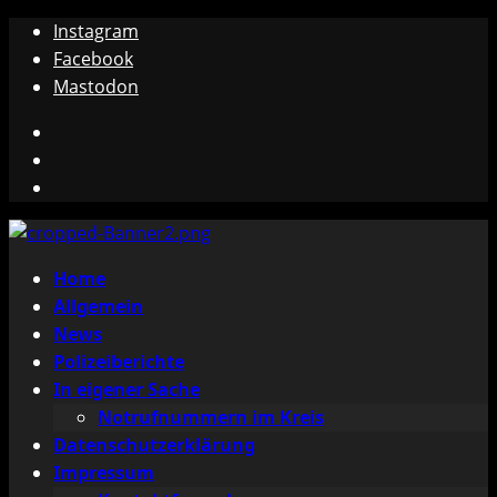
Zum
Instagram
Inhalt
Facebook
springen
Mastodon
Instagram
Facebook
Mastodon
Primäres
Home
Menü
Allgemein
News
Polizeiberichte
In eigener Sache
Notrufnummern im Kreis
Datenschutzerklärung
Impressum