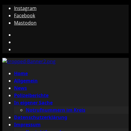
Zum
Instagram
Inhalt
Facebook
springen
Mastodon
Instagram
Facebook
Mastodon
Primäres
Home
Menü
Allgemein
News
Polizeiberichte
In eigener Sache
Notrufnummern im Kreis
Datenschutzerklärung
Impressum