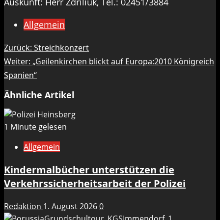
Auskunft: Herr Zdriliuk, Tel.: 02451/3884
Allgemein
Beitragsnavigation
Zurück:
Streichkonzert
Weiter:
„Geilenkirchen blickt auf Europa:2010 Königreich
Spanien“
Ähnliche Artikel
1 Minute gelesen
Allgemein
Kindermalbücher unterstützen die
Verkehrssicherheitsarbeit der Polizei
Redaktion
1. August 2026
0