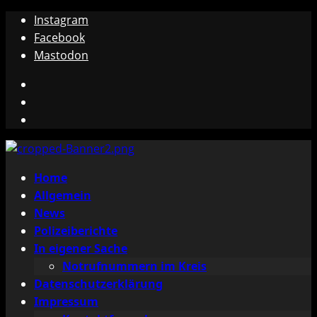
Zum
Instagram
Inhalt
Facebook
springen
Mastodon
Instagram
Facebook
Mastodon
Primäres
Home
Menü
Allgemein
News
Polizeiberichte
In eigener Sache
Notrufnummern im Kreis
Datenschutzerklärung
Impressum