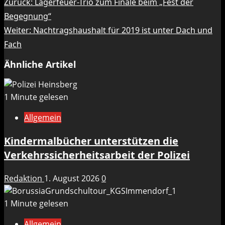
Beitragsnavigation
Zurück:
Lagerfeuer-Trio zum Finale beim „Fest der
Begegnung“
Weiter:
Nachtragshaushalt für 2019 ist unter Dach und
Fach
Ähnliche Artikel
1 Minute gelesen
Allgemein
Kindermalbücher unterstützen die
Verkehrssicherheitsarbeit der Polizei
Redaktion
1. August 2026
0
1 Minute gelesen
Allgemein