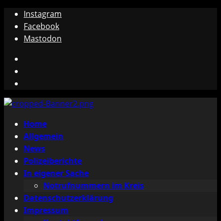
Zum
Instagram
Inhalt
Facebook
springen
Mastodon
Instagram
Facebook
Mastodon
Primäres
Home
Menü
Allgemein
News
Polizeiberichte
In eigener Sache
Notrufnummern im Kreis
Datenschutzerklärung
Impressum