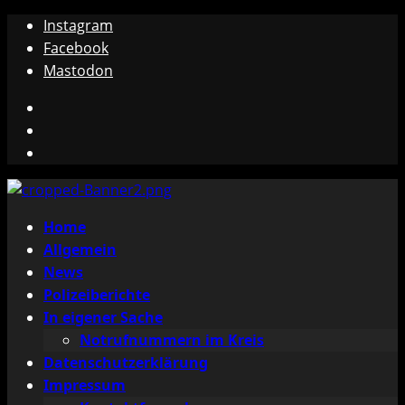
Zum
Instagram
Inhalt
Facebook
springen
Mastodon
Instagram
Facebook
Mastodon
Primäres
Home
Menü
Allgemein
News
Polizeiberichte
In eigener Sache
Notrufnummern im Kreis
Datenschutzerklärung
Impressum